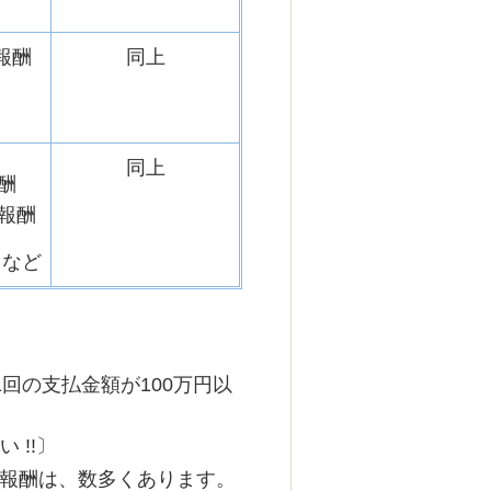
報酬
同上
同上
酬
報酬
･･など
1回の支払金額が100万円以
 !!〕
報酬は、数多くあります。