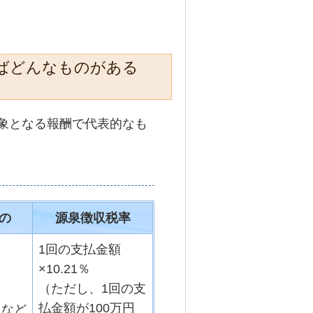
ばどんなものがある
象となる報酬で代表的なも
）
の
源泉徴収税率
1回の支払金額
×10.21％
（ただし、1回の支
払金額が100万円
･･など