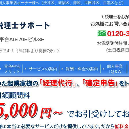
個人事業店オーナー様へ（渋谷区、新宿区、港区、世田谷区、目黒区など）
《 税理士をお探
お気軽にお問い合
0120-
AIE AIEビル3F
お電話受付時間 10
(土日祝祭日
分です！（渋谷駅より徒歩7分）》
青色申告
個人事業
サービスの案内
報酬・料金の案内
メリット
〔Q＆A〕