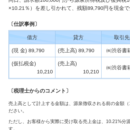
同日、請求額100,000円から源泉所得税及び復興税10,2
×10.21％）を差し引かれて、残額89,790円を現
〔仕訳事例〕
借方
貸方
取引先
(現 金)
89,790
(売上高) 89,790
㈱渋谷書
(仮払税金)
(売上高)
㈱渋谷書
10,210
10,210
〔税理士からのコメント〕
売上高として計上する金額は、源泉徴収される前の金額（10
ださい。
ただし、お客様から実際に受け取る売上金は、10.21%分源
す。