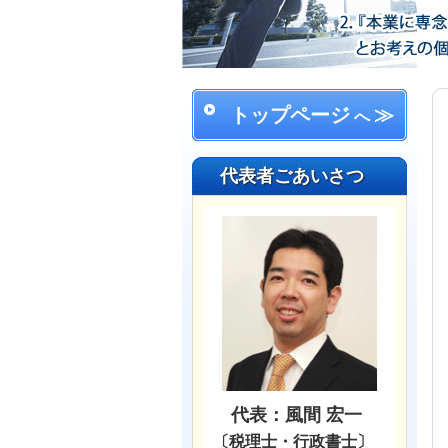
トップページ
≫
へ
代表者ごあいさつ
代表：風間 宏一
〔税理士・行政書士〕