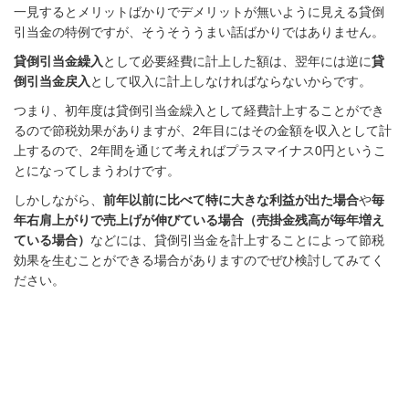
一見するとメリットばかりでデメリットが無いように見える貸倒
引当金の特例ですが、そうそううまい話ばかりではありません。
貸倒引当金繰入
として必要経費に計上した額は、翌年には逆に
貸
倒引当金戻入
として収入に計上しなければならないからです。
つまり、初年度は貸倒引当金繰入として経費計上することができ
るので節税効果がありますが、2年目にはその金額を収入として計
上するので、2年間を通じて考えればプラスマイナス0円というこ
とになってしまうわけです。
しかしながら、
前年以前に比べて特に大きな利益が出た場合
や
毎
年右肩上がりで売上げが伸びている場合（売掛金残高が毎年増え
ている場合）
などには、貸倒引当金を計上することによって節税
効果を生むことができる場合がありますのでぜひ検討してみてく
ださい。