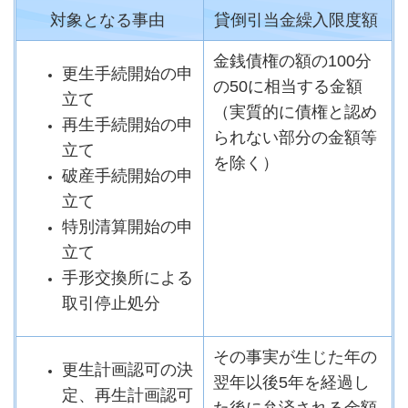
対象となる事由
貸倒引当金繰入限度額
金銭債権の額の100分
更生手続開始の申
の50に相当する金額
立て
（実質的に債権と認め
再生手続開始の申
られない部分の金額等
立て
を除く）
破産手続開始の申
立て
特別清算開始の申
立て
手形交換所による
取引停止処分
その事実が生じた年の
更生計画認可の決
翌年以後5年を経過し
定、再生計画認可